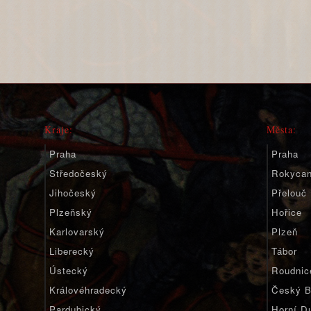
Kraje:
Města:
Praha
Praha
Středočeský
Rokyca
Jihočeský
Přelouč
Plzeňský
Hořice
Karlovarský
Plzeň
Liberecký
Tábor
Ústecký
Roudnic
Královéhradecký
Český B
Pardubický
Horní D