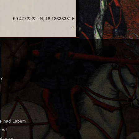
50.4772222° N, 16.1833333° E
↔
ny
e nad Labem
rod
ubenky