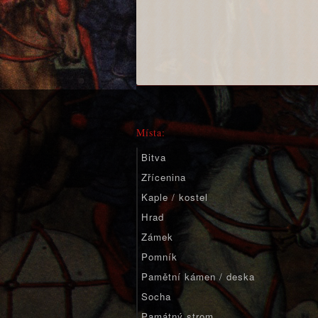
Místa:
Bitva
Zřícenina
Kaple / kostel
Hrad
Zámek
Pomník
Pamětní kámen / deska
Socha
Památný strom