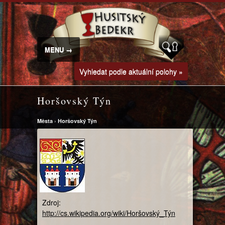
MENU →
Vyhledat podle aktuální polohy »
Horšovský Týn
Města
›
Horšovský Týn
Zdroj:
http://cs.wikipedia.org/wiki/Horšovský_Týn