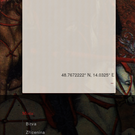
48.7672222° N, 14.0325° E
↔
Místa:
Bitva
Zřícenina