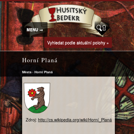
MENU →
Vyhledat podle aktuální polohy »
Horní Planá
Města
›
Horní Planá
Zdroj:
http://cs.wikipedia.org/wiki/Horní_Planá