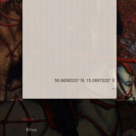
50.6658333° N, 15.0897222° E
↔
Místa:
Bitva