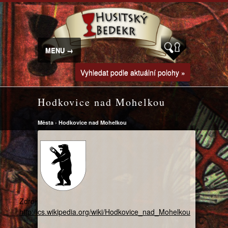
MENU →
Vyhledat podle aktuální polohy »
Hodkovice nad Mohelkou
Města
›
Hodkovice nad Mohelkou
Zdroj:
http://cs.wikipedia.org/wiki/Hodkovice_nad_Mohelkou