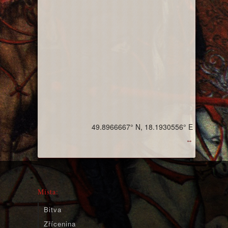
49.8966667° N, 18.1930556° E
↔
Místa:
Bitva
Zřícenina