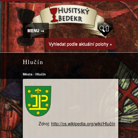
MENU →
Vyhledat podle aktuální polohy »
Hlučín
Města
›
Hlučín
Zdroj:
http://cs.wikipedia.org/wiki/Hlučín