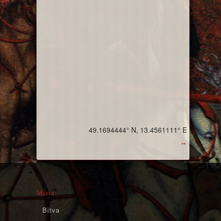
49.1694444° N, 13.4561111° E
↔
Místa:
Bitva