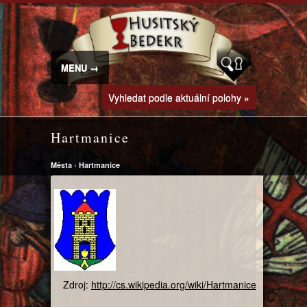
MENU →
Vyhledat podle aktuální polohy »
Hartmanice
Města
›
Hartmanice
Zdroj:
http://cs.wikipedia.org/wiki/Hartmanice