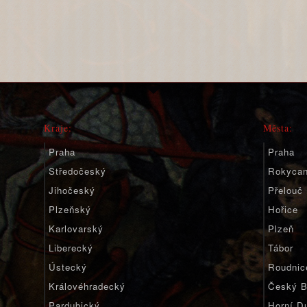
Kraje:
Města:
Praha
Praha
Středočeský
Rokyca
Jihočeský
Přelouč
Plzeňský
Hořice
Karlovarský
Plzeň
Liberecký
Tábor
Ústecký
Roudnic
Královéhradecký
Český B
Pardubický
Horní D