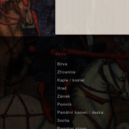
Místa:
Bitva
Zřícenina
Kaple / kostel
Hrad
Zámek
Pomník
Pamětní kámen / deska
Socha
Památný strom