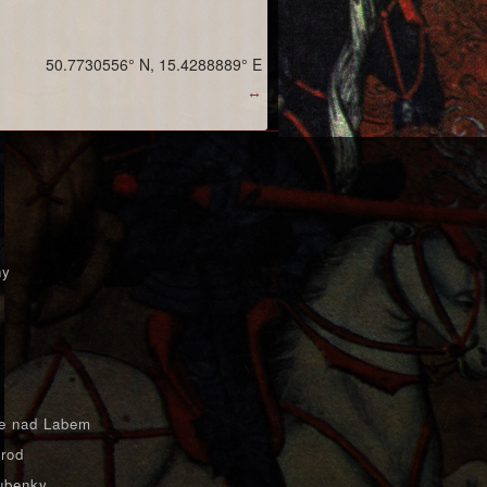
50.7730556° N, 15.4288889° E
↔
ny
e nad Labem
rod
ubenky