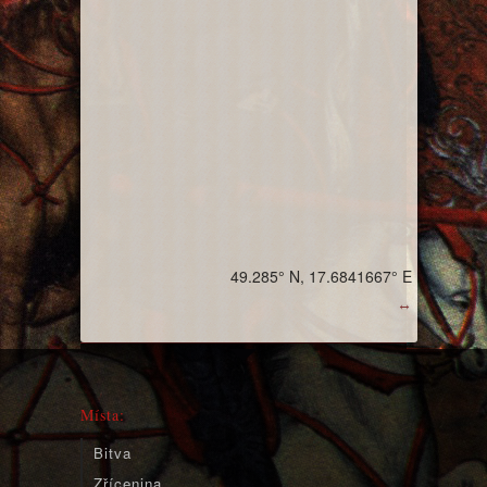
49.285° N, 17.6841667° E
↔
Místa:
Bitva
Zřícenina