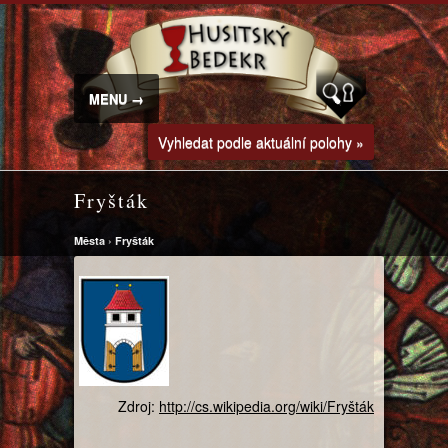
MENU →
Vyhledat podle aktuální polohy »
Fryšták
Města
›
Fryšták
Zdroj:
http://cs.wikipedia.org/wiki/Fryšták