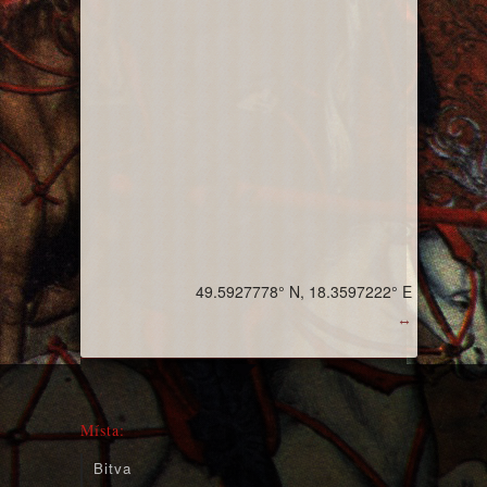
49.5927778° N, 18.3597222° E
↔
Místa:
Bitva