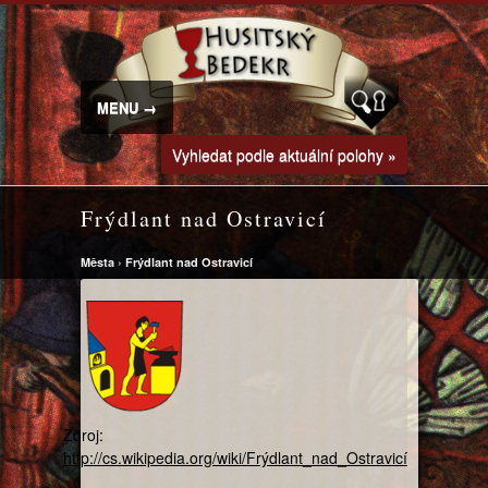
MENU →
Vyhledat podle aktuální polohy »
Frýdlant nad Ostravicí
Města
›
Frýdlant nad Ostravicí
Zdroj:
http://cs.wikipedia.org/wiki/Frýdlant_nad_Ostravicí