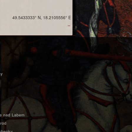
49.5433333° N, 18.2105556° E
↔
ny
e nad Labem
rod
ubenky