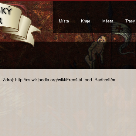
Místa
Kraje
Města
Trasy
Zdroj:
http://cs.wikipedia.org/wiki/Frenštát_pod_Radhoštěm