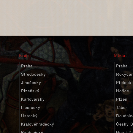
Kraje:
Města:
Praha
Praha
Středočeský
Rokyca
Jihočeský
Přelouč
Plzeňský
Hořice
Karlovarský
Plzeň
Liberecký
Tábor
Ústecký
Roudnic
Královéhradecký
Český B
Pardubický
Horní D