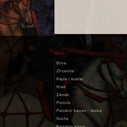
Místa:
Bitva
Zřícenina
Kaple / kostel
Hrad
Zámek
Pomník
Pamětní kámen / deska
Socha
Památný strom