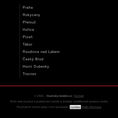
Praha
Rokycany
Přelouč
Hořice
Plzeň
Tábor
Roudnice nad Labem
Český Brod
Horní Dubenky
Trocnov
© 2026 ~
Husitský-bedekr.cz
|
Kontakt
Tento web používá k poskytování služeb a analýze návštěvnosti soubory cookie.
Používáním tohoto webu s tím souhlasíte.
Další informace
V pořádku