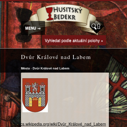
MENU →
Vyhledat podle aktuální polohy »
Dvůr Králové nad Labem
Města
›
Dvůr Králové nad Labem
Zdroj:
http://cs.wikipedia.org/wiki/Dvůr_Králové_nad_Labem