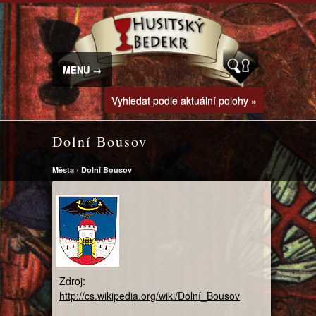
MENU →
Vyhledat podle aktuální polohy »
Dolní Bousov
Města
›
Dolní Bousov
Zdroj:
http://cs.wikipedia.org/wiki/Dolní_Bousov