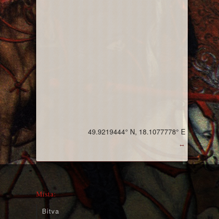
49.9219444° N, 18.1077778° E
↔
Místa:
Bitva