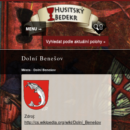
MENU →
Vyhledat podle aktuální polohy »
Dolní Benešov
Města
›
Dolní Benešov
Zdroj:
http://cs.wikipedia.org/wiki/Dolní_Benešov