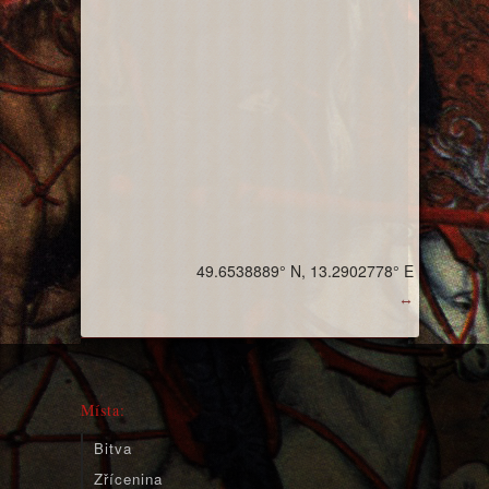
49.6538889° N, 13.2902778° E
↔
Místa:
Bitva
Zřícenina