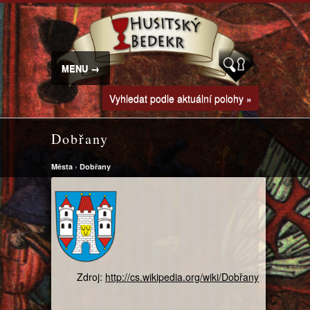
MENU →
Vyhledat podle aktuální polohy »
Dobřany
Města
›
Dobřany
Zdroj:
http://cs.wikipedia.org/wiki/Dobřany