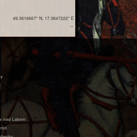
49.3616667° N, 17.3647222° E
↔
ny
e nad Labem
rod
ubenky