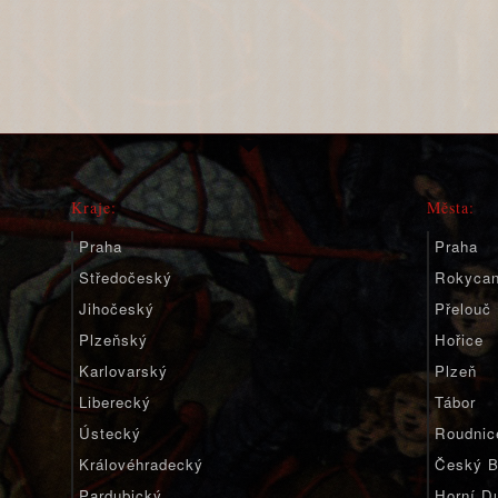
Kraje:
Města:
Praha
Praha
Středočeský
Rokyca
Jihočeský
Přelouč
Plzeňský
Hořice
Karlovarský
Plzeň
Liberecký
Tábor
Ústecký
Roudnic
Královéhradecký
Český B
Pardubický
Horní D