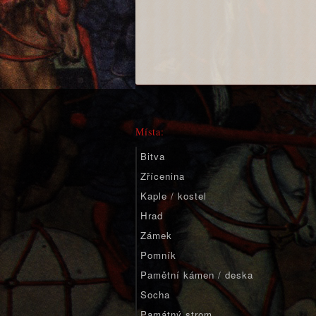
Místa:
Bitva
Zřícenina
Kaple / kostel
Hrad
Zámek
Pomník
Pamětní kámen / deska
Socha
Památný strom