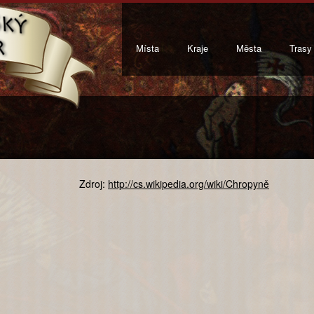
Místa
Kraje
Města
Trasy
Zdroj:
http://cs.wikipedia.org/wiki/Chropyně