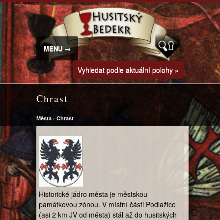
MENU →
Vyhledat podle aktuální polohy »
Chrast
Města
›
Chrast
Historické jádro města je městskou
památkovou zónou. V místní části Podlažice
(asi 2 km JV od města) stál až do husitských