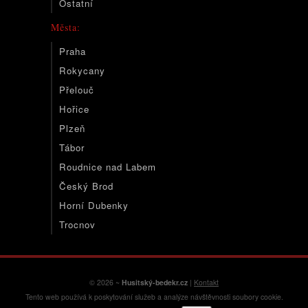
Ostatní
Města:
Praha
Rokycany
Přelouč
Hořice
Plzeň
Tábor
Roudnice nad Labem
Český Brod
Horní Dubenky
Trocnov
© 2026 ~
Husitský-bedekr.cz
|
Kontakt
Tento web používá k poskytování služeb a analýze návštěvnosti soubory cookie.