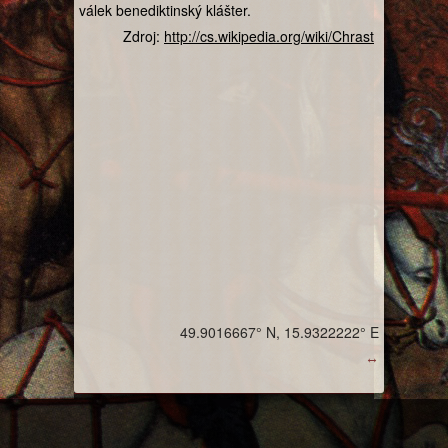
válek benediktinský klášter.
Zdroj:
http://cs.wikipedia.org/wiki/Chrast
49.9016667° N, 15.9322222° E
↔