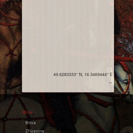
49.6283333° N, 16.3469444° E
↔
Místa:
Bitva
Zřícenina