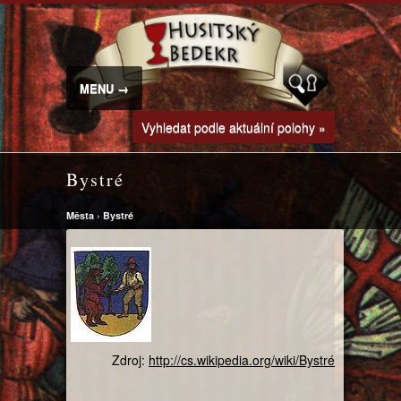
MENU →
Vyhledat podle aktuální polohy »
Bystré
Města
›
Bystré
Zdroj:
http://cs.wikipedia.org/wiki/Bystré