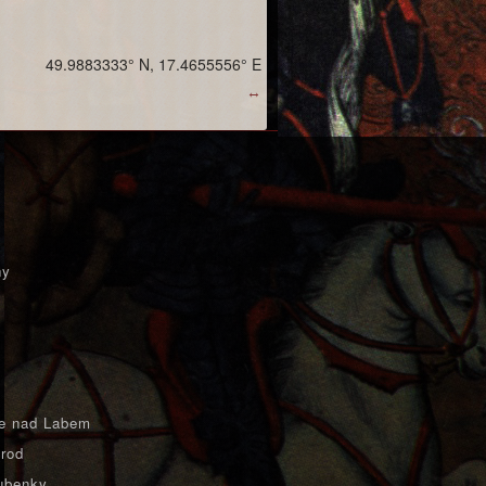
49.9883333° N, 17.4655556° E
↔
ny
e nad Labem
rod
ubenky