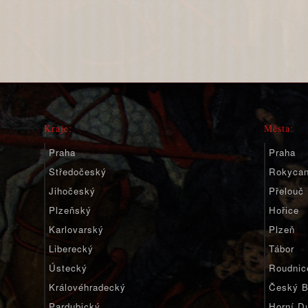
Kraje:
Města:
Praha
Praha
Středočeský
Rokyca
Jihočeský
Přelouč
Plzeňský
Hořice
Karlovarský
Plzeň
Liberecký
Tábor
Ústecký
Roudnic
Královéhradecký
Český B
Pardubický
Horní D