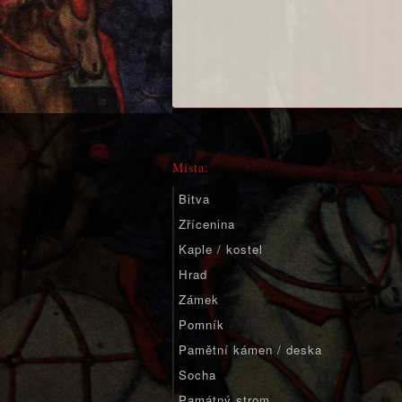
Místa:
Bitva
Zřícenina
Kaple / kostel
Hrad
Zámek
Pomník
Pamětní kámen / deska
Socha
Památný strom