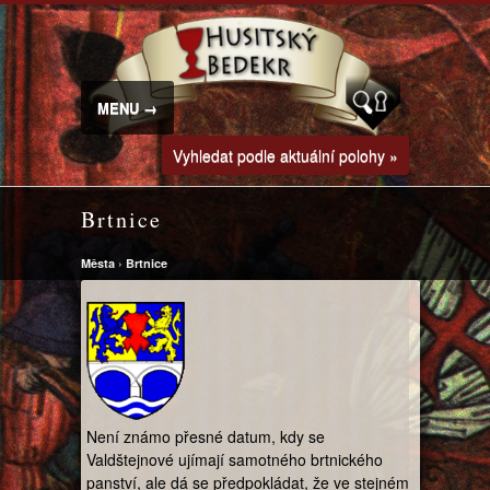
MENU →
Vyhledat podle aktuální polohy »
Brtnice
Města
›
Brtnice
Není známo přesné datum, kdy se
Valdštejnové ujímají samotného brtnického
panství, ale dá se předpokládat, že ve stejném