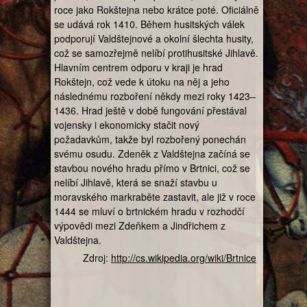
roce jako Rokštejna nebo krátce poté. Oficiálně
se udává rok 1410. Během husitských válek
podporují Valdštejnové a okolní šlechta husity,
což se samozřejmě nelíbí protihusitské Jihlavě.
Hlavním centrem odporu v kraji je hrad
Rokštejn, což vede k útoku na něj a jeho
následnému rozboření někdy mezi roky 1423–
1436. Hrad ještě v době fungování přestával
vojensky i ekonomicky stačit nový
požadavkům, takže byl rozbořený ponechán
svému osudu. Zdeněk z Valdštejna začíná se
stavbou nového hradu přímo v Brtnici, což se
nelíbí Jihlavě, která se snaží stavbu u
moravského markraběte zastavit, ale již v roce
1444 se mluví o brtnickém hradu v rozhodčí
výpovědi mezi Zdeňkem a Jindřichem z
Valdštejna.
Zdroj:
http://cs.wikipedia.org/wiki/Brtnice