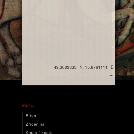
49.3083333° N, 15.6761111° E
↔
Místa:
Bitva
Zřícenina
Kaple / kostel