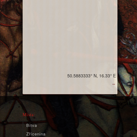
50.5883333° N, 16.33° E
↔
Místa:
Bitva
Zřícenina