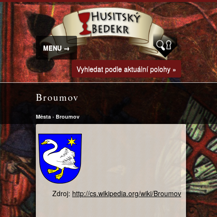
MENU →
Vyhledat podle aktuální polohy »
Broumov
Města
›
Broumov
Zdroj:
http://cs.wikipedia.org/wiki/Broumov