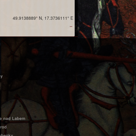
49.9138889° N, 17.3736111° E
↔
ny
e nad Labem
rod
ubenky