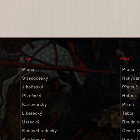
Kraje:
Města:
Praha
Praha
Středočeský
Rokyca
Jihočeský
Přelouč
Plzeňský
Hořice
Karlovarský
Plzeň
Liberecký
Tábor
Ústecký
Roudnic
Královéhradecký
Český B
Pardubický
Horní D