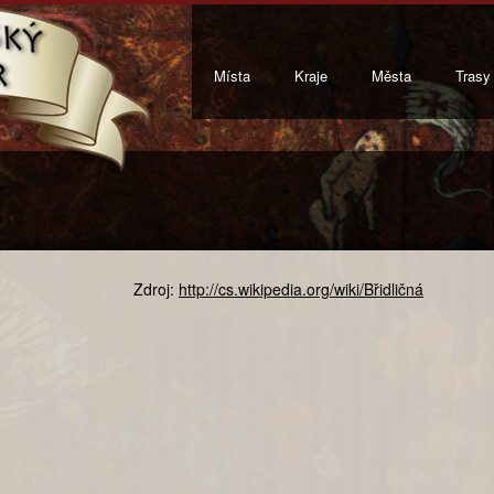
Místa
Kraje
Města
Trasy
Zdroj:
http://cs.wikipedia.org/wiki/Břidličná