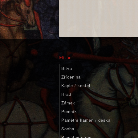
Místa:
Bitva
Zřícenina
Kaple / kostel
Hrad
Zámek
Pomník
Pamětní kámen / deska
Socha
Památný strom