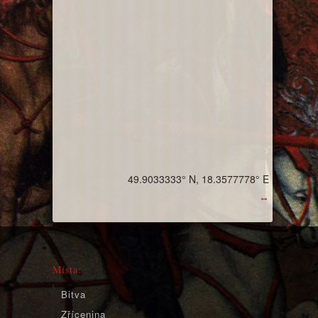
49.9033333° N, 18.3577778° E
↔
Místa:
Bitva
Zřícenina