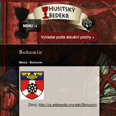
MENU →
Vyhledat podle aktuální polohy »
Bohumín
Města
›
Bohumín
Zdroj:
http://cs.wikipedia.org/wiki/Bohumín