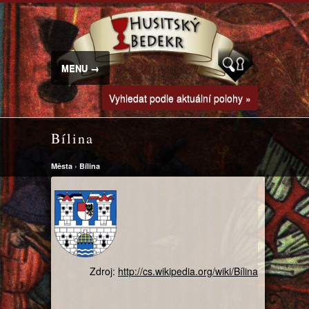
MENU →
Vyhledat podle aktuální polohy »
Bílina
Města
›
Bílina
Zdroj:
http://cs.wikipedia.org/wiki/Bílina