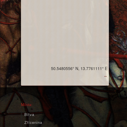
50.5480556° N, 13.7761111° E
↔
Místa:
Bitva
Zřícenina