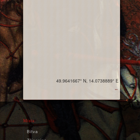
49.9641667° N, 14.0738889° E
↔
Místa:
Bitva