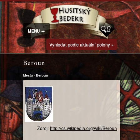
MENU →
Vyhledat podle aktuální polohy »
Beroun
Města
›
Beroun
Zdroj:
http://cs.wikipedia.org/wiki/Beroun