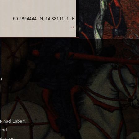
50.2894444° N, 14.8311111° E
↔
ny
e nad Labem
rod
ubenky