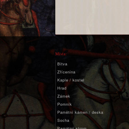
Místa:
Bitva
Zřícenina
Kaple / kostel
Hrad
Zámek
Pomník
Pamětní kámen / deska
Socha
Památný strom