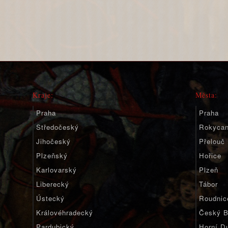
Kraje:
Města:
Praha
Praha
Středočeský
Rokyca
Jihočeský
Přelouč
Plzeňský
Hořice
Karlovarský
Plzeň
Liberecký
Tábor
Ústecký
Roudnic
Královéhradecký
Český B
Pardubický
Horní D